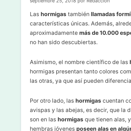
septiembre 25, 2018
por
Redacción
Las
hormigas
también
llamadas form
características únicas. Además, alre
aproximadamente
más de 10.000 esp
no han sido descubiertas.
Asimismo, el nombre científico de las
hormigas presentan tanto colores com
las otras, ya que así pueden diferenci
Por otro lado, las
hormigas
cuentan co
avispas y las abejas, es decir, que la
son en las
hormigas
que tienen alas, y
hembras jóvenes
poseen alas en algún