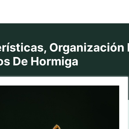
ísticas, Organización 
os De Hormiga