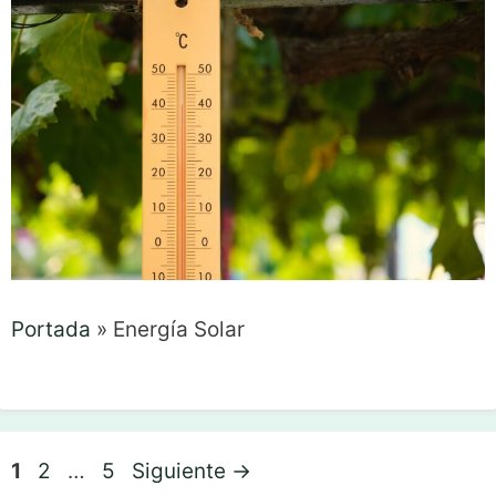
Portada
»
Energía Solar
Página
Página
Página
1
2
…
5
Siguiente
→