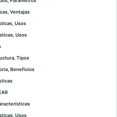
os, Parámetros
cas, Ventajas
ticas, Usos
sticas, Usos
s
ctura, Tipos
ria, Beneficios
sticas
EAR
acterísticas
ticas, Usos