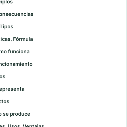
mplos
onsecuencias
Tipos
icas, Fórmula
mo funciona
ncionamiento
os
epresenta
ctos
 se produce
, Usos, Ventajas