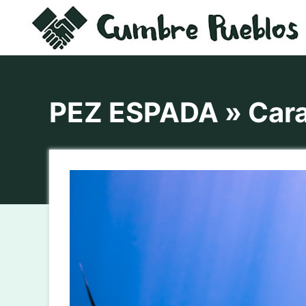
Saltar
al
contenido
PEZ ESPADA » Carac