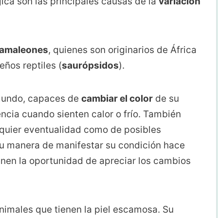
gica son las principales causas de la
variación
amaleones
, quienes son originarios de África
ños reptiles (
saurópsidos
).
 mundo, capaces de
cambiar el color
de su
ncia cuando sienten calor o frío. También
lquier eventualidad como de posibles
su manera de manifestar su condición hace
enen la oportunidad de apreciar los cambios
imales que tienen la piel escamosa. Su