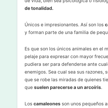
de vida, bien sea psicológica o fisioló
de tonalidad.
Únicos e impresionantes. Así son los
c
y forman parte de una familia de peque
Es que son los únicos animales en el
pelaje para expresar con mayor frecue
pudiera ser para defenderse ante cua
enemigos. Sea cual sea sus razones, 
que se robe las miradas de quienes ti
que
suelen parecerse a un arcoíris
.
Los
camaleones
son unos pequeños an