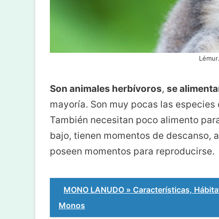
Lémur.
Son animales herbívoros
,
se alimenta
mayoría. Son muy pocas las especies q
También necesitan poco alimento para
bajo, tienen momentos de descanso, alg
poseen momentos para reproducirse.
MONO LANUDO » Características, Hábitat
Monos