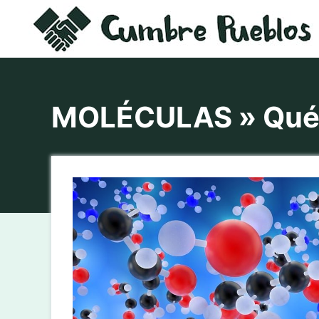
Saltar
al
contenido
MOLÉCULAS » Qué s