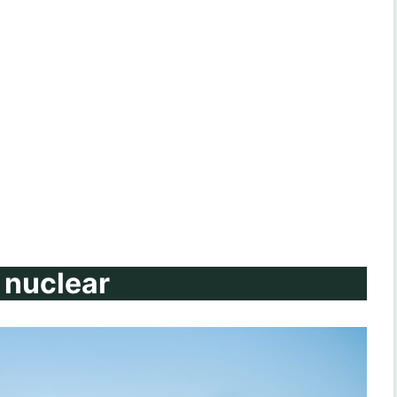
a
a nuclear