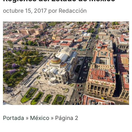
octubre 15, 2017
por
Redacción
Portada
»
México
»
Página 2